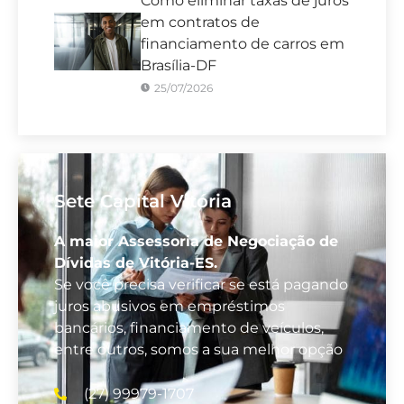
Como eliminar taxas de juros
em contratos de
financiamento de carros em
Brasília-DF
25/07/2026
Sete Capital Vitória
A maior Assessoria de Negociação de
Dívidas de Vitória-ES.
Se você precisa verificar se está pagando
juros abusivos em empréstimos
bancários, financiamento de veículos,
entre outros, somos a sua melhor opção
(27) 99979-1707