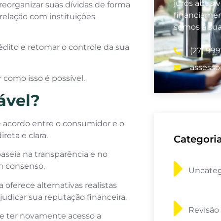
juros abusi
organizar suas dívidas de forma
financiamen
relação com instituições
somos a su
édito e retomar o controle da sua
(27) 99
assesso
 como isso é possível.
ável?
acordo entre o consumidor e o
reta e clara.
Categori
baseia na transparência e no
m consenso.
Uncateg
oferece alternativas realistas
judicar sua reputação financeira.
Revisão
 e ter novamente acesso a