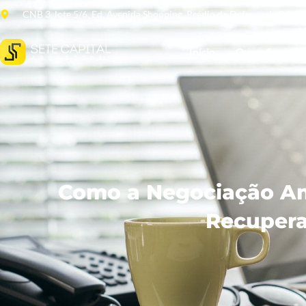
CNB 3, lote 5/6, Ed. Avenida Shopping. Prédio da Defensoria Públi
Início
Quem Somos
Como a Negociação Am
Recupera