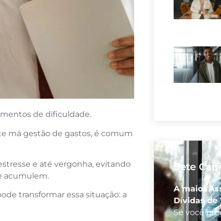
omentos de dificuldade.
nte má gestão de gastos, é comum
tresse e até vergonha, evitando
Sete Capi
 se acumulem.
A maior As
pode transformar essa situação: a
Dívidas de 
Se você prec