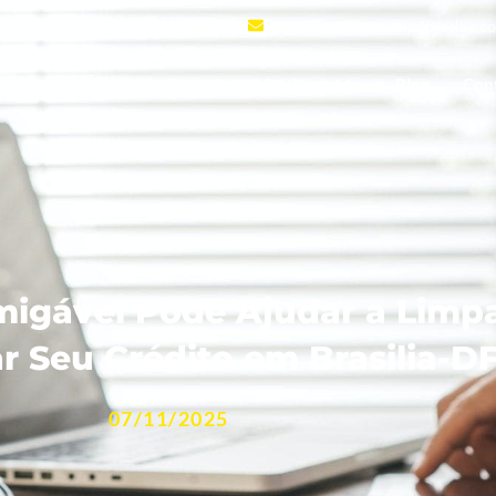
ca, 4°andar- sala 413, 72115-503
contato@setecapitalbrasilia.c
Negociação e Redução de juros abusivos
Blog
Con
igável Pode Ajudar a Limp
r Seu Crédito em Brasilia-D
07/11/2025