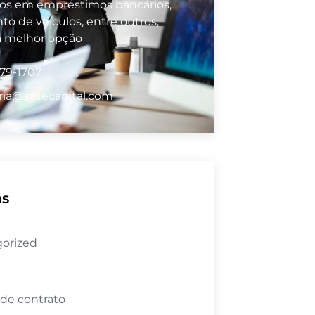
vos em empréstimos bancários,
to de veículos, entre outros,
a melhor opção
979-1707
ria@setecapital.com
as
orized
 de contrato