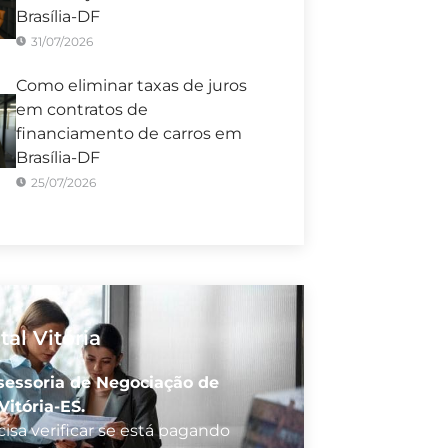
Brasília-DF
31/07/2026
Como eliminar taxas de juros
em contratos de
financiamento de carros em
Brasília-DF
25/07/2026
tal Vitória
sessoria de Negociação de
Vitória-ES.
isa verificar se está pagando