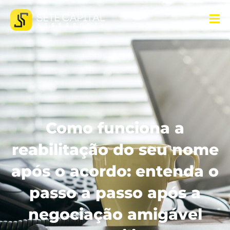
Como funciona a
reabilitação do seu nome
após o acordo: entenda o
passo a passo após a
negociação amigável