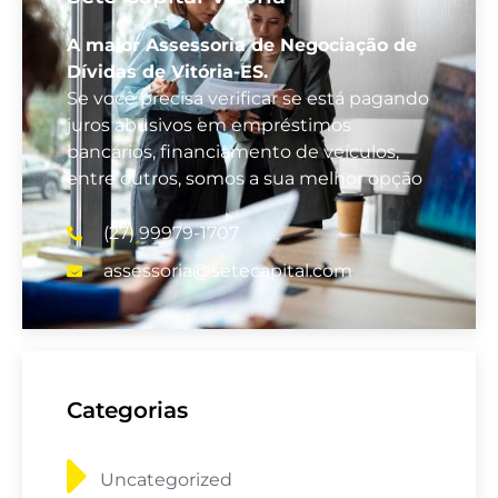
A maior Assessoria de Negociação de
Dívidas de Vitória-ES.
Se você precisa verificar se está pagando
juros abusivos em empréstimos
bancários, financiamento de veículos,
entre outros, somos a sua melhor opção
(27) 99979-1707
assessoria@setecapital.com
Categorias
Uncategorized