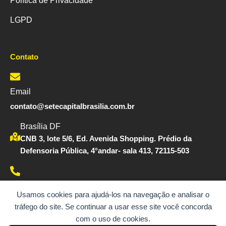
Política de Privacidade
LGPD
Contato
Email
contato@setecapitalbrasilia.com.br
Brasília DF
CNB 3, lote 5/6, Ed. Avenida Shopping. Prédio da
Defensoria Pública, 4°andar- sala 413, 72115-503
Whatsapp
Usamos cookies para ajudá-los na navegação e analisar o
(61) 99183-1290
tráfego do site. Se continuar a usar esse site você concorda
com o uso de cookies.