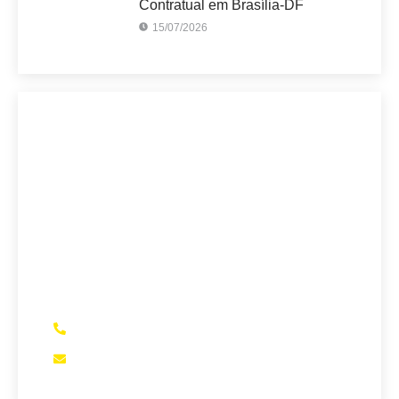
Contratual em Brasília-DF
15/07/2026
Sete Capital Vitória
A maior Assessoria de Negociação de
Dívidas de Vitória-ES.
Se você precisa verificar se está pagando
juros abusivos em empréstimos bancários,
financiamento de veículos, entre outros,
somos a sua melhor opção
(27) 99979-1707
assessoria@setecapital.com