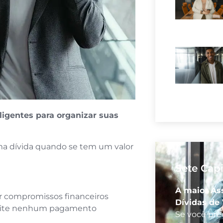
igentes para organizar suas
ma dívida quando se tem um valor
Sete Capi
A maior As
r compromissos financeiros
Dívidas de 
mite nenhum pagamento
Se você prec