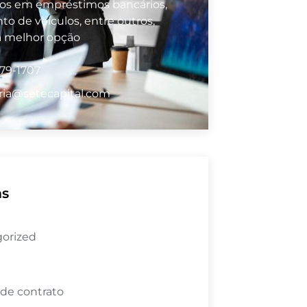
vos em empréstimos bancários,
to de veículos, entre outros,
a melhor opção
979-1707
ria@setecapital.com
as
orized
 de contrato