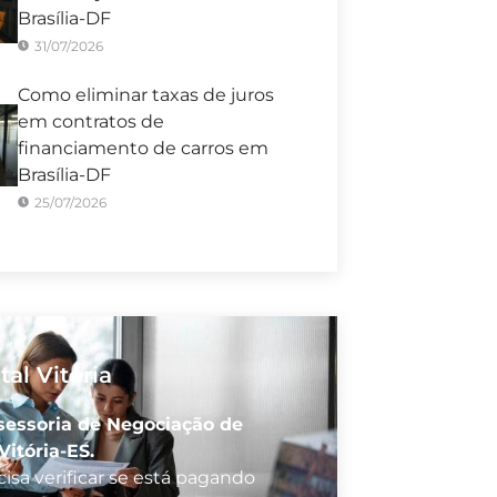
Brasília-DF
31/07/2026
Como eliminar taxas de juros
em contratos de
financiamento de carros em
Brasília-DF
25/07/2026
tal Vitória
sessoria de Negociação de
Vitória-ES.
isa verificar se está pagando