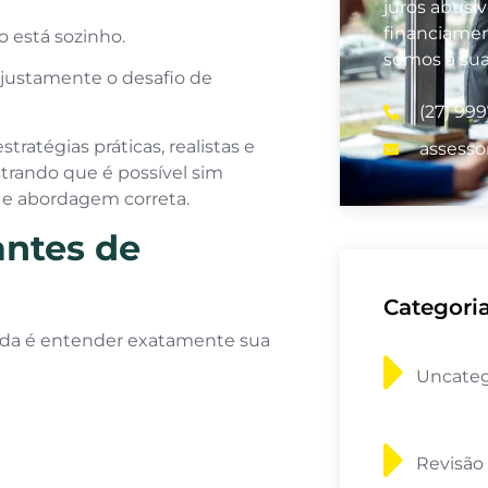
juros abusi
financiamen
o está sozinho.
somos a su
e justamente o desafio de
(27) 99
stratégias práticas, realistas e
assesso
trando que é possível sim
 e abordagem correta.
antes de
Categori
ida é entender exatamente sua
Uncateg
Revisão