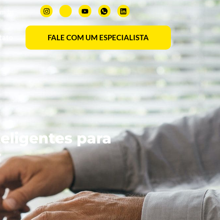
om.br
tato
FALE COM UM ESPECIALISTA
eligentes para
F