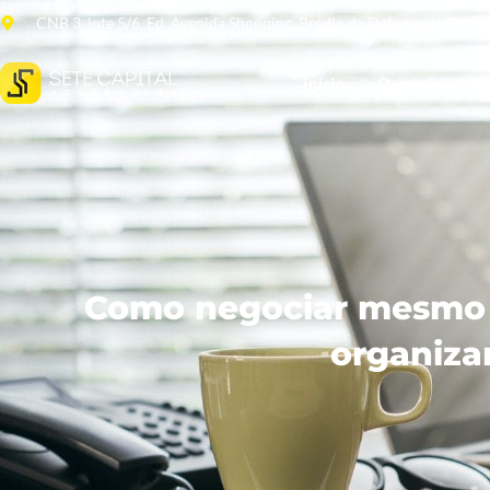
CNB 3, lote 5/6, Ed. Avenida Shopping. Prédio da Defensoria Públi
Início
Quem Somos
Como negociar mesmo s
organizar