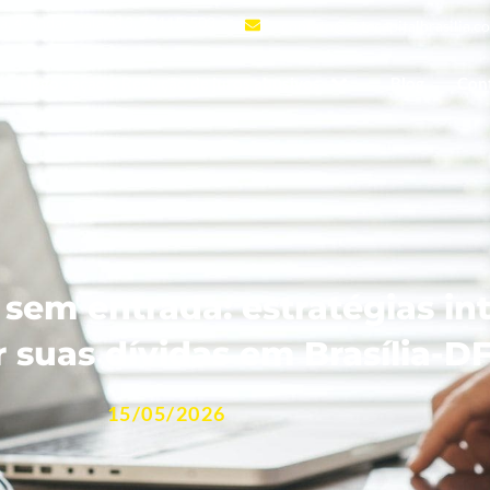
ca, 4°andar- sala 413, 72115-503
contato@setecapitalbrasilia.c
Negociação e Redução de juros abusivos
Blog
Con
em entrada: estratégias int
 suas dívidas em Brasília-D
15/05/2026