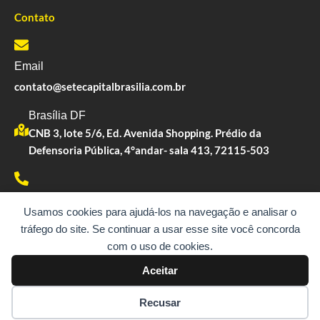
Contato
Email
contato@setecapitalbrasilia.com.br
Brasília DF
CNB 3, lote 5/6, Ed. Avenida Shopping. Prédio da
Defensoria Pública, 4°andar- sala 413, 72115-503
Whatsapp
Usamos cookies para ajudá-los na navegação e analisar o
(61) 99183-1290
tráfego do site. Se continuar a usar esse site você concorda
com o uso de cookies.
Aceitar
Copyright © 2023. Todos os direitos reservados.
Recusar
SETE CAPITAL | CNPJ: 10.891.675/0001-21