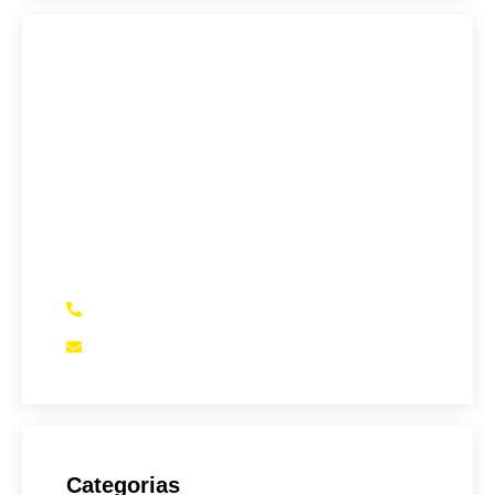
Sete Capital Vitória
A maior Assessoria de Negociação de
Dívidas de Vitória-ES.
Se você precisa verificar se está pagando
juros abusivos em empréstimos bancários,
financiamento de veículos, entre outros,
somos a sua melhor opção
(27) 99979-1707
assessoria@setecapital.com
Categorias