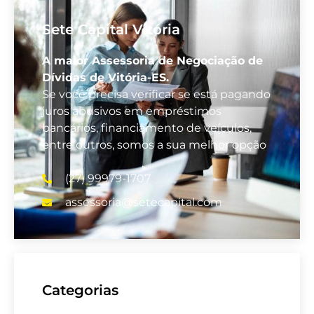
Sete Capital Vitória
A maior Assessoria de Negociação de
Dívidas de Vitória-ES.
Se você precisa verificar se está pagando
juros abusivos em empréstimos
bancários, financiamento de veículos,
entre outros, somos a sua melhor opção
(27) 99979-1707
assessoria@setecapital.com
Categorias