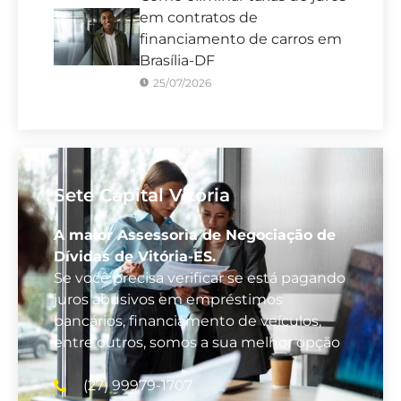
em contratos de
financiamento de carros em
Brasília-DF
25/07/2026
Sete Capital Vitória
A maior Assessoria de Negociação de
Dívidas de Vitória-ES.
Se você precisa verificar se está pagando
juros abusivos em empréstimos
bancários, financiamento de veículos,
entre outros, somos a sua melhor opção
(27) 99979-1707