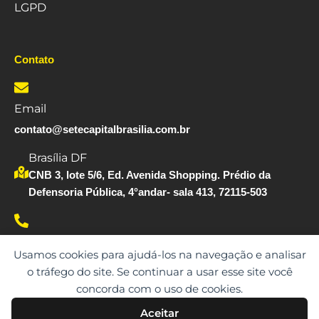
LGPD
Contato
Email
contato@setecapitalbrasilia.com.br
Brasília DF
CNB 3, lote 5/6, Ed. Avenida Shopping. Prédio da
Defensoria Pública, 4°andar- sala 413, 72115-503
Whatsapp
Usamos cookies para ajudá-los na navegação e analisar
(61) 99183-1290
o tráfego do site. Se continuar a usar esse site você
concorda com o uso de cookies.
Aceitar