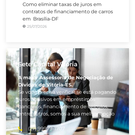
Como eliminar taxas de juros em
contratos de financiamento de carros
em Brasília-DF
25/07/2026
Sete Capital Vitória
A maior Assessoria de Negociação de
Dívidas de Vitória-ES.
Se você precisa verificar se está pagando
juros abusivos em empréstimos
bancários, financiamento de veículos,
entre outros, somos a sua melhor opção
(27) 99979-1707