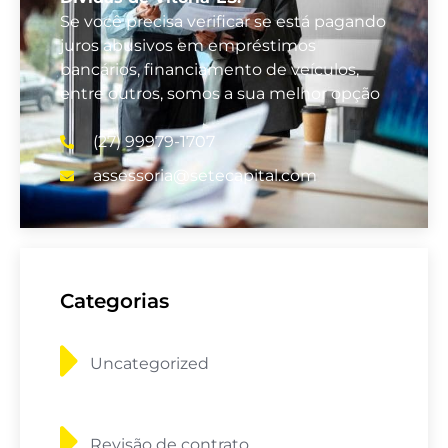
Se você precisa verificar se está pagando
juros abusivos em empréstimos
bancários, financiamento de veículos,
entre outros, somos a sua melhor opção
(27) 99979-1707
assessoria@setecapital.com
Categorias
Uncategorized
Revisão de contrato