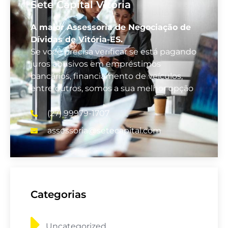
Sete Capital Vitória
A maior Assessoria de Negociação de
Dívidas de Vitória-ES.
Se você precisa verificar se está pagando
juros abusivos em empréstimos
bancários, financiamento de veículos,
entre outros, somos a sua melhor opção
(27) 99979-1707
assessoria@setecapital.com
Categorias
Uncategorized