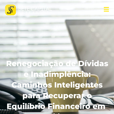
Renegociação de Dívidas
e Inadimplência:
Caminhos Inteligentes
para Recuperar o
Equilíbrio Financeiro em