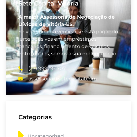
Sete Capital Vitória
A maior Assessoria de Negociação de
Dívidas de Vitória-ES.
Se você precisa verificar se está pagando
juros abusivos em empréstimos
bancários, financiamento de veículos,
entre outros, somos a sua melhor opção
(27) 99979-1707
assessoria@setecapital.com
Categorias
Uncategorized